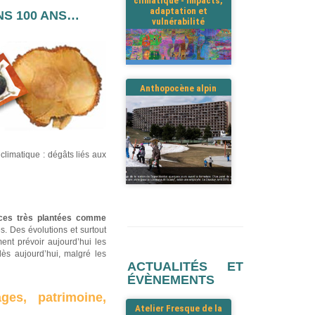
climatique - Impacts,
adaptation et
NS 100 ANS…
vulnérabilité
Anthopocène alpin
climatique : dégâts liés aux
èces très plantées comme
es. Des évolutions et surtout
ent prévoir aujourd’hui les
ès aujourd’hui, malgré les
ACTUALITÉS ET
ÉVÈNEMENTS
es, patrimoine,
Atelier Fresque de la