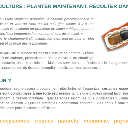
ICULTURE : PLANTER MAINTENANT, RÉCOLTER DA
uis une vingtaine d’années, la chenille processionnaire du
itude et vers du Nord du fait qu’il gèle moins. Il y a une
, mais c’est surtout un problème de santé publique, qui a un
 les lieux fréquentés (personnes, chiens de chasse). »
c le changement climatique, les étés sont de plus en plus
haud et ça brûle dès le printemps. »
 de 40% de la surface du massif et assure de nombreux rôles :
puits de carbone, production de bois d’œuvre et de chauffage,
es naturels, espace de loisirs… Mais ces services sont affectés par le changement 
, augmentation du risque d’incendie, modification des essences…
UR ?
empêtes, sécheresses) probablement plus fortes et fréquentes,
certaines esp
tre sont condamnées à une forte régression
, tandis que d’autres seront favorisé
exifient la gestion forestière : quelles zones seront les plus vulnérables ? Comm
at de demain ? Quelles stratégies d’adaptation adopter ? Des choix à faire d
t alpine plus résistante et résiliente.
osystèmes, risques naturels, économie, paysag