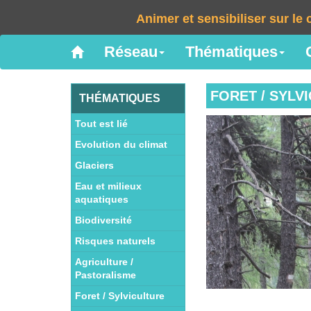
Animer et sensibiliser sur l
Réseau
Thématiques
FORET / SYLV
THÉMATIQUES
Tout est lié
Evolution du climat
Glaciers
Eau et milieux
aquatiques
Biodiversité
Risques naturels
Agriculture /
Pastoralisme
Foret / Sylviculture