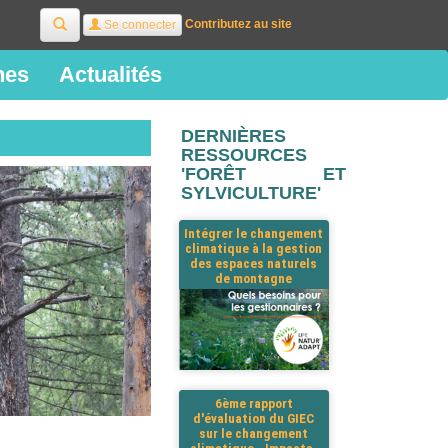
Rechercher
Contributez au site
Se connecter
ines
Actualités
DERNIÈRES
RESSOURCES
'FORÊT ET
SYLVICULTURE'
Intégrer le changement
climatique à la gestion
des espaces naturels
de montagne
6ème rapport
d'évaluation du GIEC
sur le changement