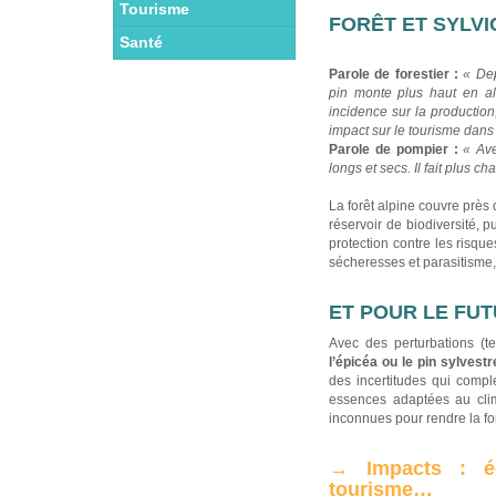
Tourisme
FORÊT ET SYLV
Santé
Parole de forestier :
« Dep
pin monte plus haut en alt
incidence sur la production
impact sur le tourisme dans
Parole de pompier :
« Ave
longs et secs. Il fait plus c
La forêt alpine couvre près
réservoir de biodiversité, 
protection contre les risqu
sécheresses et parasitisme
ET POUR LE FUT
Avec des perturbations (t
l’épicéa ou le pin sylves
des incertitudes qui compl
essences adaptées au clim
inconnues pour rendre la forê
→ Impacts : éc
tourisme…