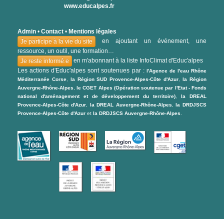
www.educalpes.fr
Admin
•
Contact
•
Mentions légales
en ajoutant un événement, une
Je participe à la vie du site
ressource, un outil, une formation…
en m'abonnant à la liste InfoClimat d'Educ'alpes
Je reste informé.e
Les actions d'Educ'alpes sont soutenues par :
l'Agence de l'eau Rhône
Méditerranée Corse
,
la Région SUD Provence-Alpes-Côte d'Azur
,
la Région
Auvergne-Rhône-Alpes
,
le CGET Alpes (Opération soutenue par l'Etat - Fonds
national d'aménagement et de développement du territoire)
,
la DREAL
Provence-Alpes-Côte d'Azur
,
la DREAL Auvergne-Rhône-Alpes
,
la DRDJSCS
Provence-Alpes-Côte d'Azur
et
la DRDJSCS Auvergne-Rhône-Alpes
.