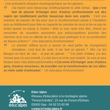
-
Une animatrice d'espace muséographique sur les glaciers
J'ai rejoint avec beaucoup d'enthousiasme le pôle climat...
Que c'est
bon de pouvoir échanger avec d'autres professionnels sur des
sujets qui bouillonnent parfois beaucoup dans nos esprits
: c'est une
manière de baisser de feu pour que le bouillonnement passe à l’ébullition
puis au frétillement pour être en capacité de prendre du recul et de ne pas se
brûler quand on passe à l'action ! Bref, je suis ravie d'en être, d'avoir pu
rencontrer de nouvelles personnes aux préoccupations proches des
miennes et je suis en attente de la suite pour participer à la co-construction
de futures actions !" -
Une éducatrice Environnement
Le premier réflexe qu’on a quand on veut parler de changement
climatique, c’est tout de suite ‘il me faut un glacier !’. Moi j’ai les
Bauges en face de moi… et pas de glacier…" "J’ai plein d’idées, y’a des
choses que j’ai pas inventé, y’a des trucs je m’en suis inspiré. Je suis un peu
bloqué dans mes idées personnelles et
j’ai envie d’échanger avec d’autres
gens, d’autres structures, de travailler sur la transformation de ces idées
en réels outils d’animation
." -
Un éducateur Environnement
.
Educ'alpes
Réseau d'éducation à la montagne alpine
"Forest Activités", 25 rue du Forest d'Entrais
05000 Gap - 04 92 53 60 96
contact@educalpes.fr