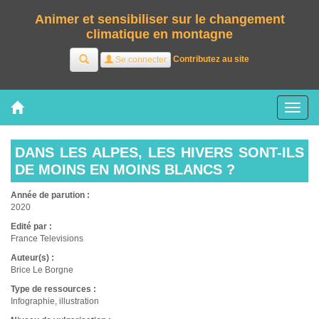
Animer et sensibiliser sur le changement
climatique en montagne
Rechercher
Contributez au site
Se connecter
Tog
nav
DANS LES ALPES, LES HIVERS SONT-ILS
DE MOINS EN MOINS BLANCS ?
Année de parution :
2020
Edité par :
France Televisions
Auteur(s) :
Brice Le Borgne
Type de ressources :
Infographie, illustration