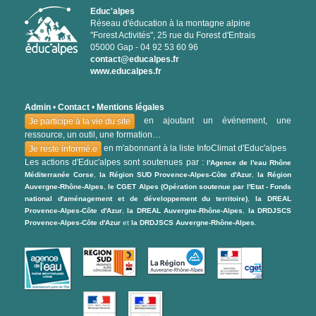
Educ'alpes
Réseau d'éducation à la montagne alpine
"Forest Activités", 25 rue du Forest d'Entrais
05000 Gap - 04 92 53 60 96
contact@educalpes.fr
www.educalpes.fr
Admin
•
Contact
•
Mentions légales
en ajoutant un événement, une
Je participe à la vie du site
ressource, un outil, une formation…
en m'abonnant à la liste InfoClimat d'Educ'alpes
Je reste informé.e
Les actions d'Educ'alpes sont soutenues par :
l'Agence de l'eau Rhône
Méditerranée Corse
,
la Région SUD Provence-Alpes-Côte d'Azur
,
la Région
Auvergne-Rhône-Alpes
,
le CGET Alpes (Opération soutenue par l'Etat - Fonds
national d'aménagement et de développement du territoire)
,
la DREAL
Provence-Alpes-Côte d'Azur
,
la DREAL Auvergne-Rhône-Alpes
,
la DRDJSCS
Provence-Alpes-Côte d'Azur
et
la DRDJSCS Auvergne-Rhône-Alpes
.