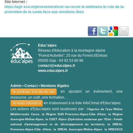
Site Internet :
https://agir-ese.org/evenement/voir-ou-revoir-le-webinaire-le-role-de-la-
promotion-de-la-sante-face-aux-emotions-liees
Educ'alpes
Réseau d'éducation à la montagne alpine
"Forest Activités", 25 rue du Forest d'Entrais
05000 Gap - 04 92 53 60 96
contact@educalpes.fr
www.educalpes.fr
Admin
•
Contact
•
Mentions légales
en ajoutant un événement, une
Je participe à la vie du site
ressource, un outil, une formation…
en m'abonnant à la liste InfoClimat d'Educ'alpes
Je reste informé.e
Les actions d'Educ'alpes sont soutenues par :
l'Agence de l'eau Rhône
Méditerranée Corse
,
la Région SUD Provence-Alpes-Côte d'Azur
,
la Région
Auvergne-Rhône-Alpes
,
le CGET Alpes (Opération soutenue par l'Etat - Fonds
national d'aménagement et de développement du territoire)
,
la DREAL
Provence-Alpes-Côte d'Azur
,
la DREAL Auvergne-Rhône-Alpes
,
la DRDJSCS