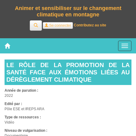
Animer et sensibiliser sur le changement
climatique en montagne
Rechercher
Contributez au site
Se connecter
Tog
nav
LE RÔLE DE LA PROMOTION DE LA
SANTÉ FACE AUX ÉMOTIONS LIÉES AU
DÉRÈGLEMENT CLIMATIQUE
Année de parution :
2022
Edité par :
Pôle ESE et IREPS ARA
Type de ressources :
Vidéo
Niveau de vulgarisation :
Documentaire