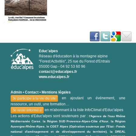
Educ'alpes
Réseau d'éducation à la montagne alpine
"Forest Activités", 25 rue du Forest d'Entrais
05000 Gap - 04 92 53 60 96
contact@educalpes.fr
www.educalpes.fr
Admin
•
Contact
•
Mentions légales
en ajoutant un événement, une
Je participe à la vie du site
ressource, un outil, une formation…
en m'abonnant à la liste InfoClimat d'Educ'alpes
Je reste informé.e
Les actions d'Educ'alpes sont soutenues par :
l'Agence de l'eau Rhône
Méditerranée Corse
,
la Région SUD Provence-Alpes-Côte d'Azur
,
la Région
Auvergne-Rhône-Alpes
,
le CGET Alpes (Opération soutenue par l'Etat - Fonds
national d'aménagement et de développement du territoire)
,
la DREAL