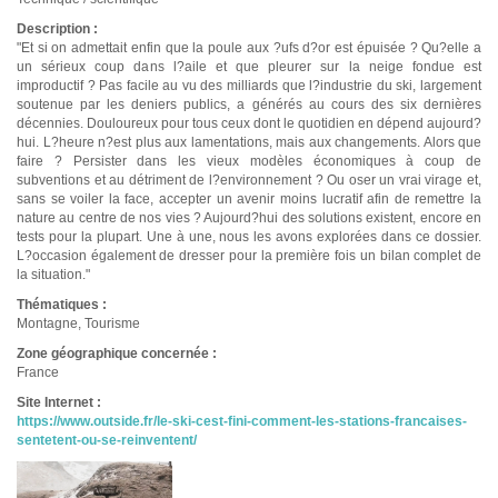
Description :
"Et si on admettait enfin que la poule aux ?ufs d?or est épuisée ? Qu?elle a
un sérieux coup dans l?aile et que pleurer sur la neige fondue est
improductif ? Pas facile au vu des milliards que l?industrie du ski, largement
soutenue par les deniers publics, a générés au cours des six dernières
décennies. Douloureux pour tous ceux dont le quotidien en dépend aujourd?
hui. L?heure n?est plus aux lamentations, mais aux changements. Alors que
faire ? Persister dans les vieux modèles économiques à coup de
subventions et au détriment de l?environnement ? Ou oser un vrai virage et,
sans se voiler la face, accepter un avenir moins lucratif afin de remettre la
nature au centre de nos vies ? Aujourd?hui des solutions existent, encore en
tests pour la plupart. Une à une, nous les avons explorées dans ce dossier.
L?occasion également de dresser pour la première fois un bilan complet de
la situation."
Thématiques :
Montagne, Tourisme
Zone géographique concernée :
France
Site Internet :
https://www.outside.fr/le-ski-cest-fini-comment-les-stations-francaises-
sentetent-ou-se-reinventent/