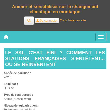
Animer et sensibiliser sur le changement
climatique en montagne
Rechercher
Contributez au site
Se connecter
Tog
nav
LE SKI, C'EST FINI ? COMMENT LES
STATIONS FRANÇAISES S'ENTÊTENT...
OU SE RÉINVENTENT
Année de parution :
2023
Edité par :
Outside
Type de ressources :
Article (presse, web)
Niveau de vulgarisation :
Technique / scientifique