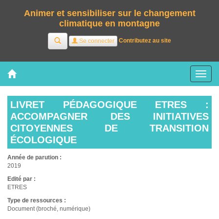
Animer et sensibiliser sur le changement
climatique en montagne
Rechercher
Contributez au site
Se connecter
Tog
nav
LIVRET PÉDAGOGIQUE ETRES :
ACCOMPAGNER DES INITIATIVES
CITOYENNES DE TRANSITION
ÉCOLOGIQUE
Année de parution :
2019
Edité par :
ETRES
Type de ressources :
Document (broché, numérique)