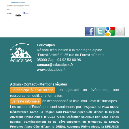
Educ'alpes
Réseau d'éducation à la montagne alpine
"Forest Activités", 25 rue du Forest d'Entrais
05000 Gap - 04 92 53 60 96
contact@educalpes.fr
www.educalpes.fr
Admin
•
Contact
•
Mentions légales
en ajoutant un événement, une
Je participe à la vie du site
ressource, un outil, une formation…
en m'abonnant à la liste InfoClimat d'Educ'alpes
Je reste informé.e
Les actions d'Educ'alpes sont soutenues par :
l'Agence de l'eau Rhône
Méditerranée Corse
,
la Région SUD Provence-Alpes-Côte d'Azur
,
la Région
Auvergne-Rhône-Alpes
,
le CGET Alpes (Opération soutenue par l'Etat - Fonds
national d'aménagement et de développement du territoire)
,
la DREAL
Provence-Alpes-Côte d'Azur
,
la DREAL Auvergne-Rhône-Alpes
,
la DRDJSCS