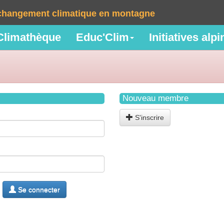
e changement climatique en montagne
Climathèque
Educ'Clim
Initiatives alp
Nouveau membre
S'inscrire
Se connecter