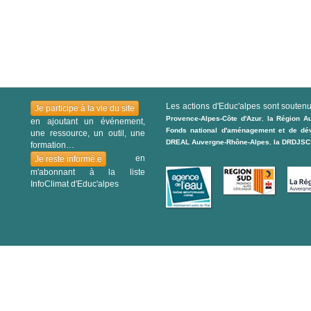
Les actions d'Educ'alpes sont souten
Je participe à la vie du site
Provence-Alpes-Côte d'Azur
,
la Région A
en ajoutant un événement,
Fonds national d'aménagement et de déve
une ressource, un outil, une
DREAL Auvergne-Rhône-Alpes
,
la DRDJSCS
formation…
en
Je reste informé.e
m'abonnant à la liste
InfoClimat d'Educ'alpes