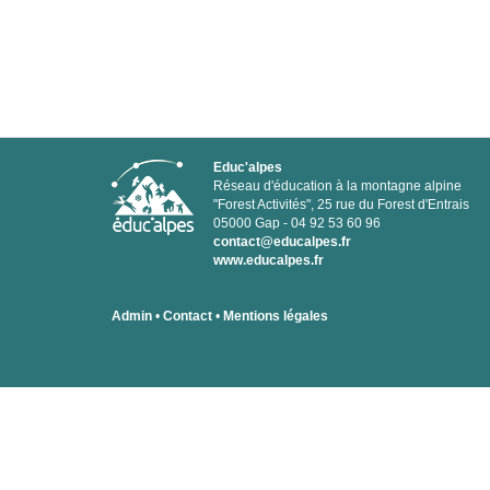
Educ'alpes
Réseau d'éducation à la montagne alpine
"Forest Activités", 25 rue du Forest d'Entrais
05000 Gap - 04 92 53 60 96
contact@educalpes.fr
www.educalpes.fr
Admin
•
Contact
•
Mentions légales