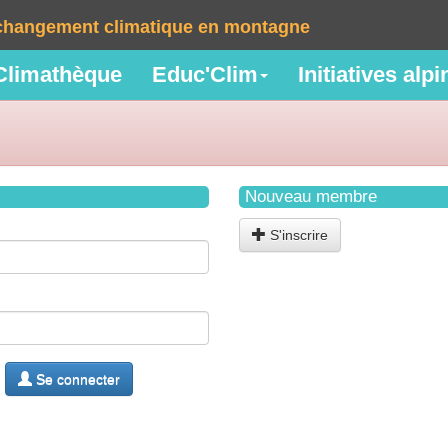
e changement climatique en montagne
Climathèque
Educ'Clim
Initiatives alp
Nouveau membre
S'inscrire
Se connecter