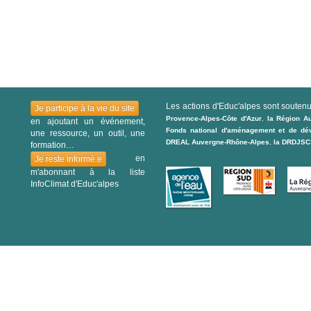
Les actions d'Educ'alpes sont souten
Je participe à la vie du site
Provence-Alpes-Côte d'Azur
,
la Région A
en ajoutant un événement,
Fonds national d'aménagement et de déve
une ressource, un outil, une
DREAL Auvergne-Rhône-Alpes
,
la DRDJSCS
formation…
en
Je reste informé.e
m'abonnant à la liste
InfoClimat d'Educ'alpes