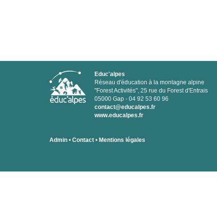
Educ'alpes
Réseau d'éducation à la montagne alpine
"Forest Activités", 25 rue du Forest d'Entrais
05000 Gap - 04 92 53 60 96
contact@educalpes.fr
www.educalpes.fr
Admin
•
Contact
•
Mentions légales